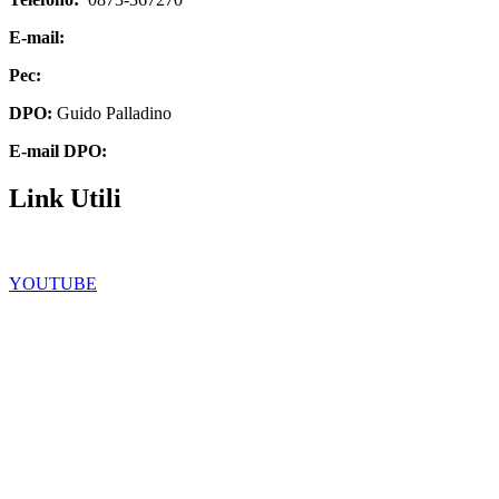
E-mail:
chee07200q@istruzione.it
Pec:
chee07200q@pec.istruzione.it
DPO:
Guido Palladino
E-mail DPO:
guido.palladino.dpo@gmail.com
Link Utili
Facebook
YOUTUBE
Iscrizioni Online
Scuola in chiaro
Ufficio Scolastico Regionale
Privacy Policy
Dichiarazione di accessibilità