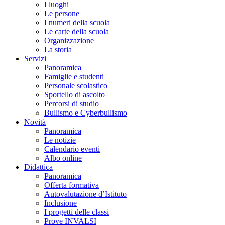
I luoghi
Le persone
I numeri della scuola
Le carte della scuola
Organizzazione
La storia
Servizi
Panoramica
Famiglie e studenti
Personale scolastico
Sportello di ascolto
Percorsi di studio
Bullismo e Cyberbullismo
Novità
Panoramica
Le notizie
Calendario eventi
Albo online
Didattica
Panoramica
Offerta formativa
Autovalutazione d’Istituto
Inclusione
I progetti delle classi
Prove INVALSI