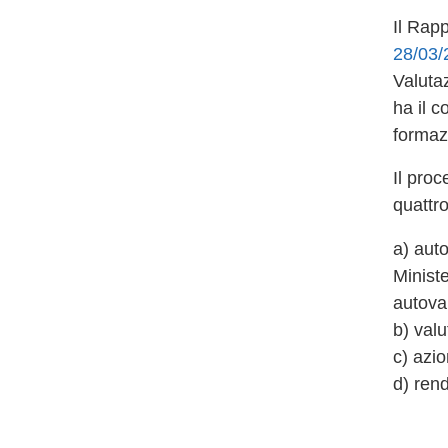
Il Rap
28/03/
Valutaz
ha il c
formaz
Il proc
quattro
a) auto
Ministe
autova
b) val
c) azio
d) rend