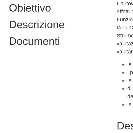
L’autov
Obiettivo
effettu
Funzio
Descrizione
la Fun
Strumen
Documenti
valutaz
valutar
le
i 
le
di
de
le
Des