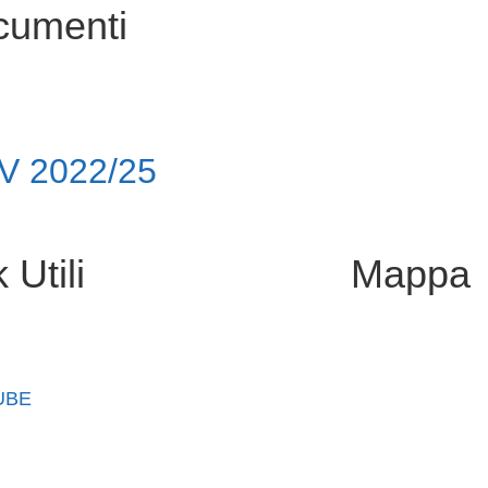
cumenti
V 2022/25
 Utili
Mappa
ook
UBE
oni Online