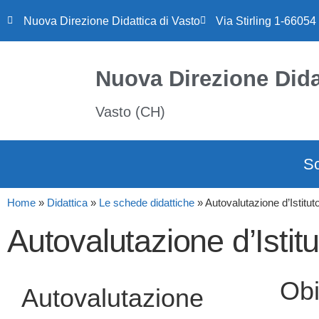
Nuova Direzione Didattica di Vasto
Via Stirling 1-66054
Nuova Direzione Dida
Vasto (CH)
S
Home
»
Didattica
»
Le schede didattiche
»
Autovalutazione d’Istitut
Autovalutazione d’Istitu
Obi
Autovalutazione