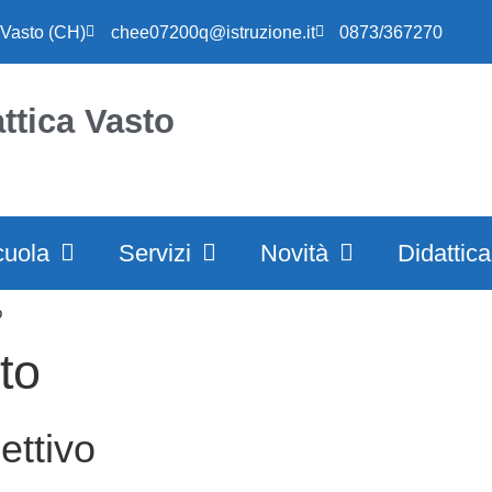
 Vasto (CH)
chee07200q@istruzione.it
0873/367270
ttica Vasto
cuola
Servizi
Novità
Didattica
o
to
ettivo