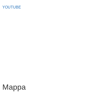
YOUTUBE
Iscrizioni Online
Scuola in chiaro
Ufficio Scolastico Regionale
Privacy Policy
Dichiarazione di accessibilità
Note legali
Mappa