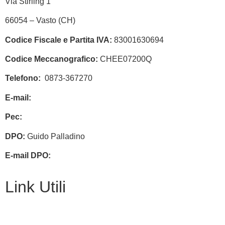
Via Stirling 1
66054 – Vasto (CH)
Codice Fiscale e Partita IVA:
83001630694
Codice Meccanografico:
CHEE07200Q
Telefono:
0873-367270
E-mail:
chee07200q@istruzione.it
Pec:
chee07200q@pec.istruzione.it
DPO:
Guido Palladino
E-mail DPO:
guido.palladino.dpo@gmail.com
Link Utili
Facebook