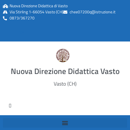
Nuova Direzione Didattica di Vasto
Via Stirling 1-66054 Vasto (CH)
chee07200q@istruzione.it
0873/367270
Nuova Direzione Didattica Vasto
Vasto (CH)