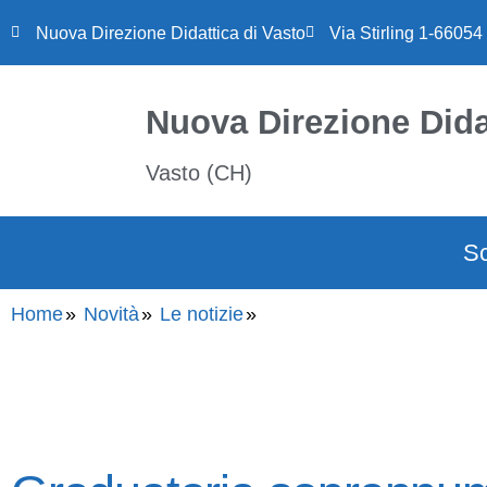
Nuova Direzione Didattica di Vasto
Via Stirling 1-66054
Nuova Direzione Dida
Vasto (CH)
S
Home
Novità
Le notizie