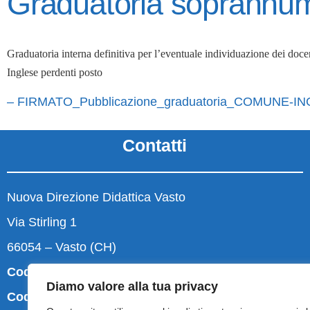
Graduatoria soprannum
Graduatoria interna definitiva per l’eventuale individuazione de
Inglese perdenti posto
– FIRMATO_Pubblicazione_graduatoria_COMUNE-IN
Contatti
Nuova Direzione Didattica Vasto
Via Stirling 1
66054 – Vasto (CH)
Codice Fiscale e Partita IVA:
83001630694
Diamo valore alla tua privacy
Codice Meccanografico:
CHEE07200Q