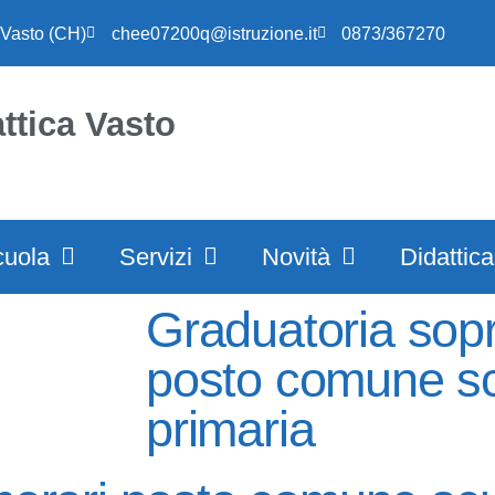
 Vasto (CH)
chee07200q@istruzione.it
0873/367270
ttica Vasto
cuola
Servizi
Novità
Didattica
Graduatoria sop
posto comune s
primaria