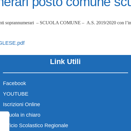
erari posto comune scu
i docenti soprannumerari – SCUOLA COMUNE – A.S. 2019/2020 con l’ins
GLESE.pdf
Link Utili
Facebook
YOUTUBE
Iscrizioni Online
Scuola in chiaro
Ufficio Scolastico Regionale