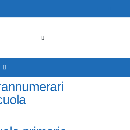
rannumerari
cuola