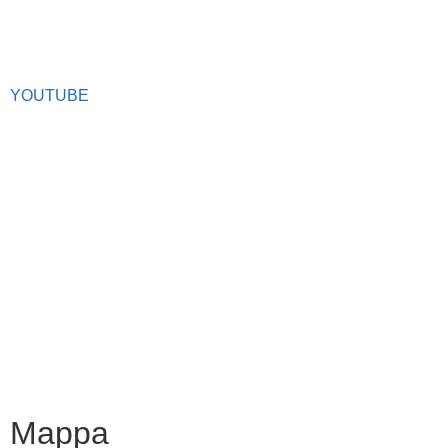
Facebook
YOUTUBE
Iscrizioni Online
Scuola in chiaro
Ufficio Scolastico Regionale
Privacy Policy
Dichiarazione di accessibilità
Note legali
Mappa