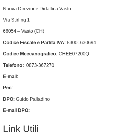
Nuova Direzione Didattica Vasto
Via Stirling 1
66054 – Vasto (CH)
Codice Fiscale e Partita IVA:
83001630694
Codice Meccanografico:
CHEE07200Q
Telefono:
0873-367270
E-mail:
chee07200q@istruzione.it
Pec:
chee07200q@pec.istruzione.it
DPO:
Guido Palladino
E-mail DPO:
guido.palladino.dpo@gmail.com
Link Utili