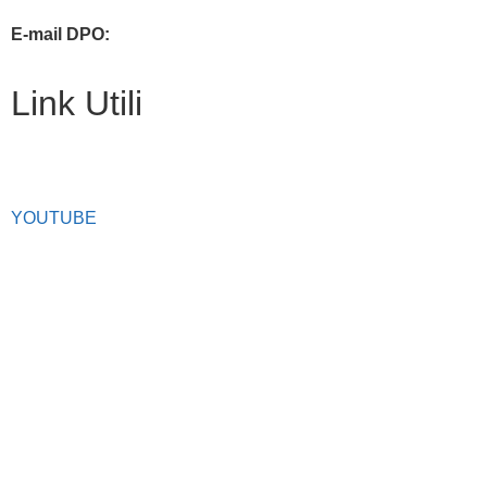
E-mail DPO:
guido.palladino.dpo@gmail.com
Link Utili
Facebook
YOUTUBE
Iscrizioni Online
Scuola in chiaro
Ufficio Scolastico Regionale
Privacy Policy
Dichiarazione di accessibilità
Note legali