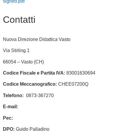
signed.pdf
Contatti
Nuova Direzione Didattica Vasto
Via Stirling 1
66054 – Vasto (CH)
Codice Fiscale e Partita IVA:
83001630694
Codice Meccanografico:
CHEE07200Q
Telefono:
0873-367270
E-mail:
chee07200q@istruzione.it
Pec:
chee07200q@pec.istruzione.it
DPO:
Guido Palladino