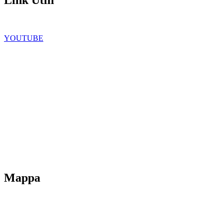
Facebook
YOUTUBE
Iscrizioni Online
Scuola in chiaro
Ufficio Scolastico Regionale
Privacy Policy
Dichiarazione di accessibilità
Note legali
Mappa