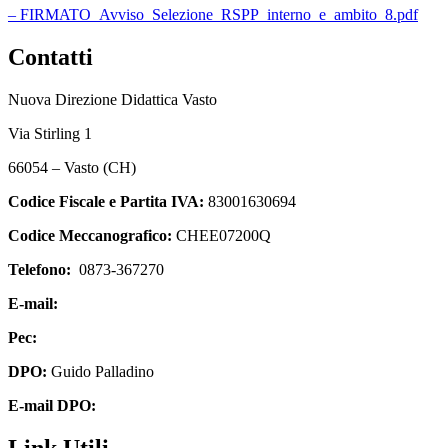
– FIRMATO_Avviso_Selezione_RSPP_interno_e_ambito_8.pdf
Contatti
Nuova Direzione Didattica Vasto
Via Stirling 1
66054 – Vasto (CH)
Codice Fiscale e Partita IVA:
83001630694
Codice Meccanografico:
CHEE07200Q
Telefono:
0873-367270
E-mail:
chee07200q@istruzione.it
Pec:
chee07200q@pec.istruzione.it
DPO:
Guido Palladino
E-mail DPO:
guido.palladino.dpo@gmail.com
Link Utili