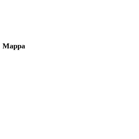
Privacy Policy
Dichiarazione di accessibilità
Note legali
Mappa