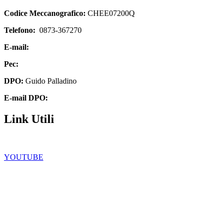
Codice Meccanografico:
CHEE07200Q
Telefono:
0873-367270
E-mail:
chee07200q@istruzione.it
Pec:
chee07200q@pec.istruzione.it
DPO:
Guido Palladino
E-mail DPO:
guido.palladino.dpo@gmail.com
Link Utili
Facebook
YOUTUBE
Iscrizioni Online
Scuola in chiaro
Ufficio Scolastico Regionale