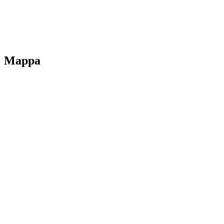
Dichiarazione di accessibilità
Note legali
Mappa