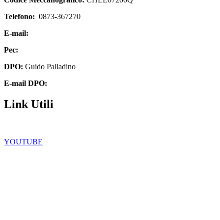
Telefono:
0873-367270
E-mail:
chee07200q@istruzione.it
Pec:
chee07200q@pec.istruzione.it
DPO:
Guido Palladino
E-mail DPO:
guido.palladino.dpo@gmail.com
Link Utili
Facebook
YOUTUBE
Iscrizioni Online
Scuola in chiaro
Ufficio Scolastico Regionale
Privacy Policy