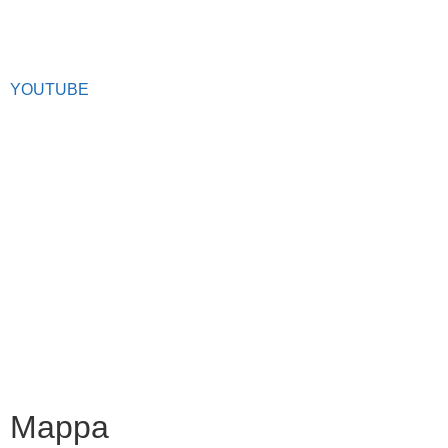
Facebook
YOUTUBE
Iscrizioni Online
Scuola in chiaro
Ufficio Scolastico Regionale
Privacy Policy
Dichiarazione di accessibilità
Note legali
Mappa