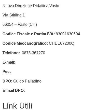
Nuova Direzione Didattica Vasto
Via Stirling 1
66054 – Vasto (CH)
Codice Fiscale e Partita IVA:
83001630694
Codice Meccanografico:
CHEE07200Q
Telefono:
0873-367270
E-mail:
chee07200q@istruzione.it
Pec:
chee07200q@pec.istruzione.it
DPO:
Guido Palladino
E-mail DPO:
guido.palladino.dpo@gmail.com
Link Utili