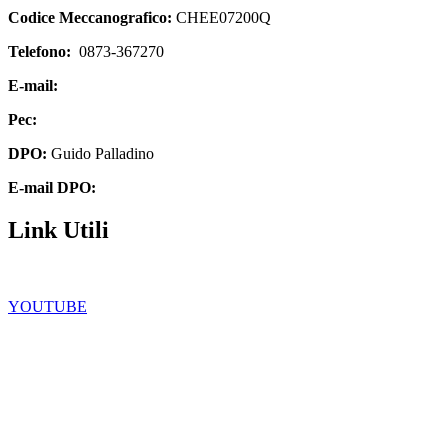
Codice Meccanografico:
CHEE07200Q
Telefono:
0873-367270
E-mail:
chee07200q@istruzione.it
Pec:
chee07200q@pec.istruzione.it
DPO:
Guido Palladino
E-mail DPO:
guido.palladino.dpo@gmail.com
Link Utili
Facebook
YOUTUBE
Iscrizioni Online
Scuola in chiaro
Ufficio Scolastico Regionale
Privacy Policy