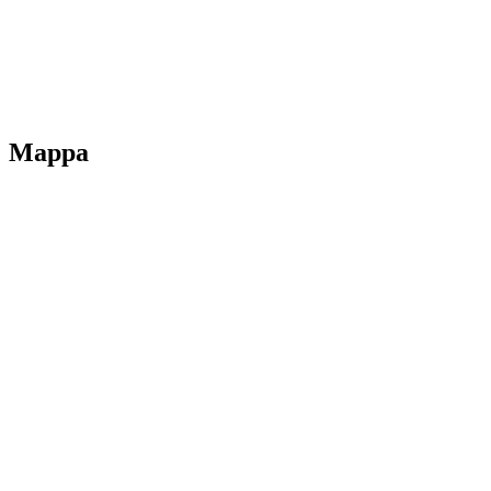
Dichiarazione di accessibilità
Note legali
Mappa