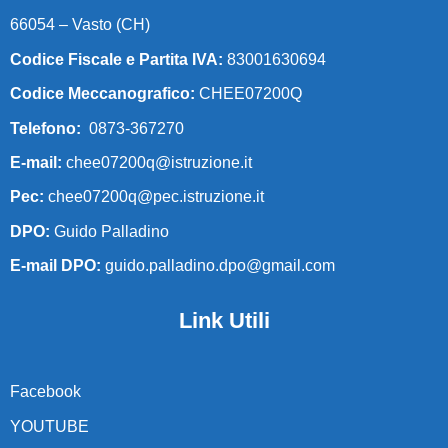
66054 – Vasto (CH)
Codice Fiscale e Partita IVA:
83001630694
Codice Meccanografico:
CHEE07200Q
Telefono:
0873-367270
E-mail:
chee07200q@istruzione.it
Pec:
chee07200q@pec.istruzione.it
DPO:
Guido Palladino
E-mail DPO:
guido.palladino.dpo@gmail.com
Link Utili
Facebook
YOUTUBE