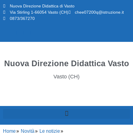
Nuova Direzione Didattica di Vasto
Via Stirling 1-66054 Vasto (CH)
chee07200q@istruzione.it
0873/367270
Nuova Direzione Didattica Vasto
Vasto (CH)
Home
Novità
Le notizie