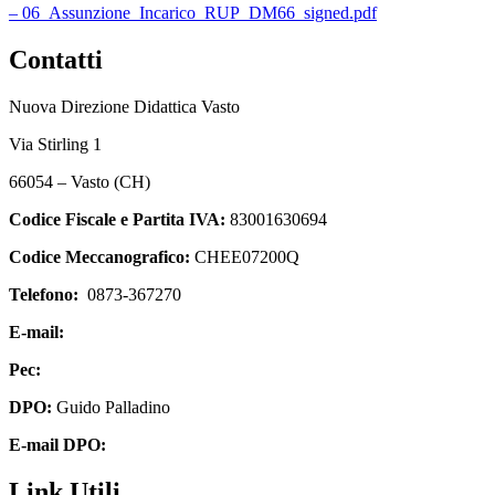
– 06_Assunzione_Incarico_RUP_DM66_signed.pdf
Contatti
Nuova Direzione Didattica Vasto
Via Stirling 1
66054 – Vasto (CH)
Codice Fiscale e Partita IVA:
83001630694
Codice Meccanografico:
CHEE07200Q
Telefono:
0873-367270
E-mail:
chee07200q@istruzione.it
Pec:
chee07200q@pec.istruzione.it
DPO:
Guido Palladino
E-mail DPO:
guido.palladino.dpo@gmail.com
Link Utili