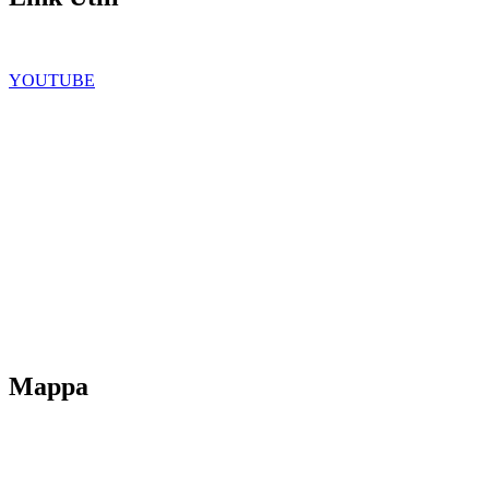
Facebook
YOUTUBE
Iscrizioni Online
Scuola in chiaro
Ufficio Scolastico Regionale
Privacy Policy
Dichiarazione di accessibilità
Note legali
Mappa