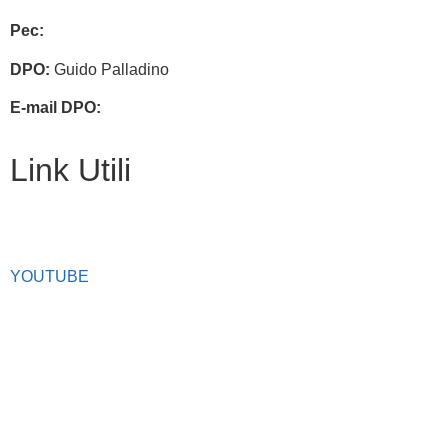
Pec:
chee07200q@pec.istruzione.it
DPO:
Guido Palladino
E-mail DPO:
guido.palladino.dpo@gmail.com
Link Utili
Facebook
YOUTUBE
Iscrizioni Online
Scuola in chiaro
Ufficio Scolastico Regionale
Privacy Policy