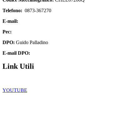
Telefono:
0873-367270
E-mail:
chee07200q@istruzione.it
Pec:
chee07200q@pec.istruzione.it
DPO:
Guido Palladino
E-mail DPO:
guido.palladino.dpo@gmail.com
Link Utili
Facebook
YOUTUBE
Iscrizioni Online
Scuola in chiaro
Ufficio Scolastico Regionale
Privacy Policy