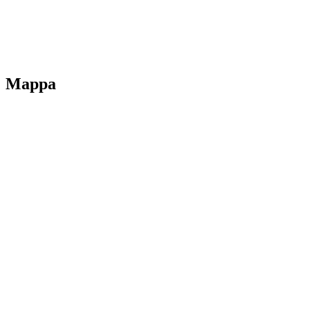
Dichiarazione di accessibilità
Note legali
Mappa