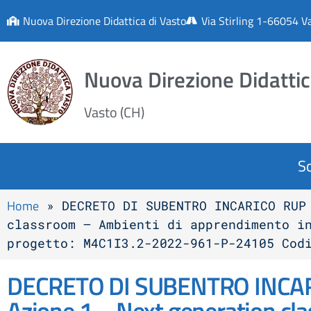
Nuova Direzione Didattica di Vasto
Via Stirling 1-66054 V
Nuova Direzione Didatti
Vasto (CH)
S
Home
»
DECRETO DI SUBENTRO INCARICO RUP
classroom – Ambienti di apprendimento i
progetto: M4C1I3.2-2022-961-P-24105 Cod
DECRETO DI SUBENTRO INCARI
Azione 1 – Next generation cl