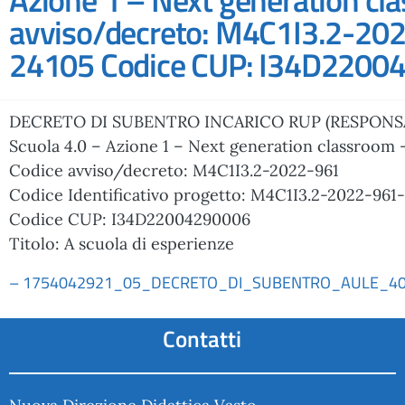
avviso/decreto: M4C1I3.2-202
24105 Codice CUP: I34D2200429
DECRETO DI SUBENTRO INCARICO RUP (RESPONS
Scuola 4.0 – Azione 1 – Next generation classroom 
Codice avviso/decreto: M4C1I3.2-2022-961
Codice Identificativo progetto: M4C1I3.2-2022-961
Codice CUP: I34D22004290006
Titolo: A scuola di esperienze
– 1754042921_05_DECRETO_DI_SUBENTRO_AULE_40_
Contatti