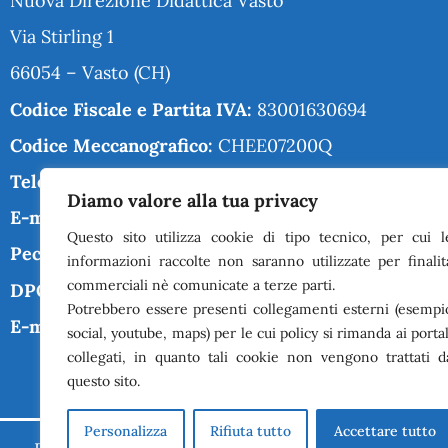
Nuova Direzione Didattica Vasto
Via Stirling 1
66054 – Vasto (CH)
Codice Fiscale e Partita IVA:
83001630694
Codice Meccanografico:
CHEE07200Q
Telefono:
0873-367270
Diamo valore alla tua privacy
chee07200q@istruzione.it
E-mail:
Questo sito utilizza cookie di tipo tecnico, per cui l
chee07200q@pec.istruzione.it
Pec:
informazioni raccolte non saranno utilizzate per finalit
commerciali nè comunicate a terze parti.
DPO:
Guido Palladino
Potrebbero essere presenti collegamenti esterni (esempi
guido.palladino.dpo@gmail.com
E-mail DPO:
social, youtube, maps) per le cui policy si rimanda ai portal
collegati, in quanto tali cookie non vengono trattati d
questo sito.
Personalizza
Rifiuta tutto
Accettare tutto