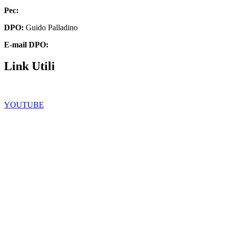
Pec:
chee07200q@pec.istruzione.it
DPO:
Guido Palladino
E-mail DPO:
guido.palladino.dpo@gmail.com
Link Utili
Facebook
YOUTUBE
Iscrizioni Online
Scuola in chiaro
Ufficio Scolastico Regionale
Privacy Policy
Dichiarazione di accessibilità
Note legali