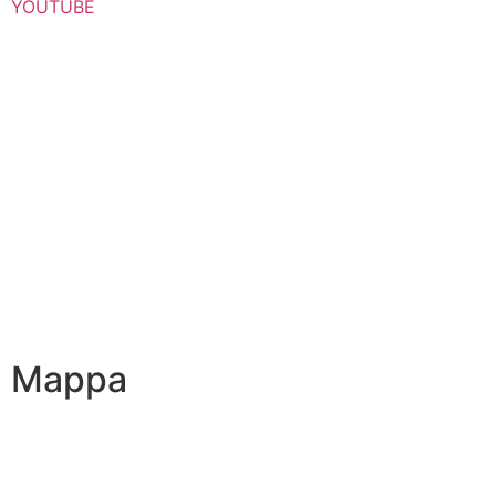
YOUTUBE
Iscrizioni Online
Scuola in chiaro
Ufficio Scolastico Regionale
Privacy Policy
Dichiarazione di accessibilità
Note legali
Mappa