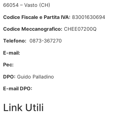
66054 – Vasto (CH)
Codice Fiscale e Partita IVA:
83001630694
Codice Meccanografico:
CHEE07200Q
Telefono:
0873-367270
E-mail:
chee07200q@istruzione.it
Pec:
chee07200q@pec.istruzione.it
DPO:
Guido Palladino
E-mail DPO:
guido.palladino.dpo@gmail.com
Link Utili
Facebook