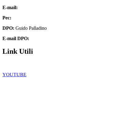
E-mail:
chee07200q@istruzione.it
Pec:
chee07200q@pec.istruzione.it
DPO:
Guido Palladino
E-mail DPO:
guido.palladino.dpo@gmail.com
Link Utili
Facebook
YOUTUBE
Iscrizioni Online
Scuola in chiaro
Ufficio Scolastico Regionale
Privacy Policy
Dichiarazione di accessibilità