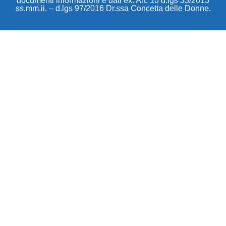
documenti informazioni e dati ex. Art. 10 d.lgs 33/2013
ss.mm.ii. – d.lgs 97/2016 Dr.ssa Concetta delle Donne.