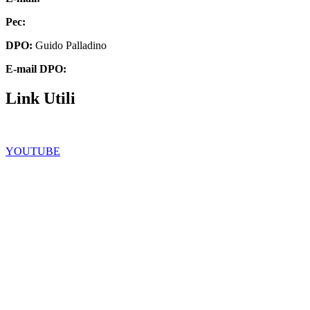
Pec:
chee07200q@pec.istruzione.it
DPO:
Guido Palladino
E-mail DPO:
guido.palladino.dpo@gmail.com
Link Utili
Facebook
YOUTUBE
Iscrizioni Online
Scuola in chiaro
Ufficio Scolastico Regionale
Privacy Policy
Dichiarazione di accessibilità
Note legali